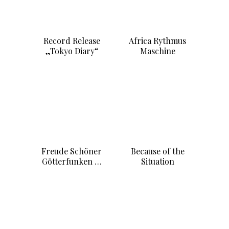
„Tokyo Diary“
Maschine
Freude Schöner
Because of the
Götterfunken …
Situation
Crystal Mesh
Mirandolina
Steirischer Herbst
2008
Auf hoher See
Ruanda Revisited