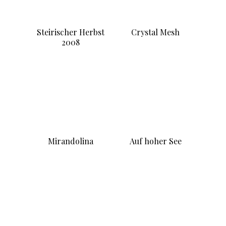
Teheran
Tokyo
Medea
Peer Gynt