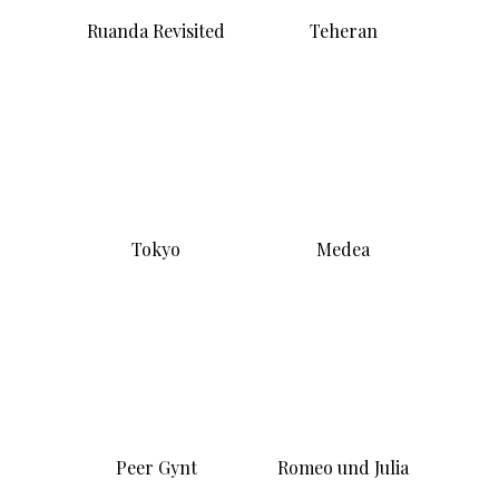
Romeo und Julia
Lilith am toten
Meer
Recorder
[Disco Disco]
(Восточная
дискотека) Album
1997