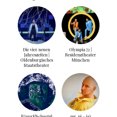
Die vier neuen
Olympia 72 |
Jahreszeiten |
Residenztheater
Oldenburgisches
München
Staatstheater
[UnprF|Schuetz]
mr. pi – (π)