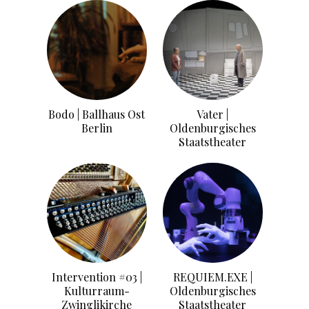
Bodo | Ballhaus Ost
Vater |
Berlin
Oldenburgisches
Staatstheater
Intervention #03 |
REQUIEM.EXE |
Kulturraum-
Oldenburgisches
Zwinglikirche
Staatstheater