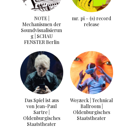
NOTE |
mr. pi – (π) record
Mechanismen der
release
Soundvisualisierun
g | SCHAU
FENSTER Berlin
Das Spiel ist aus
Woyzeck | Technical
von Jean-Paul
Ballroom |
Sartre |
Oldenburgisches
Oldenburgisches
Staatstheater
Staatstheater