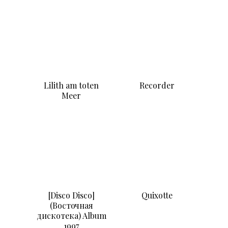
Quixotte
catalog of works
awards /
scholarships