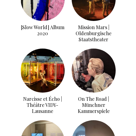
[Slow World] Album
Mission Mars |
2020
Oldenburgische
Staatstheater
Narcisse et Écho |
On The Road |
Théâtre VIDY-
Münchner
Lausanne
Kammerspiele