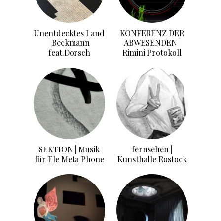
Unentdecktes Land
KONFERENZ DER
| Beckmann
ABWESENDEN |
feat.Dorsch
Rimini Protokoll
SEKTION | Musik
fernsehen |
für Ele Meta Phone
Kunsthalle Rostock