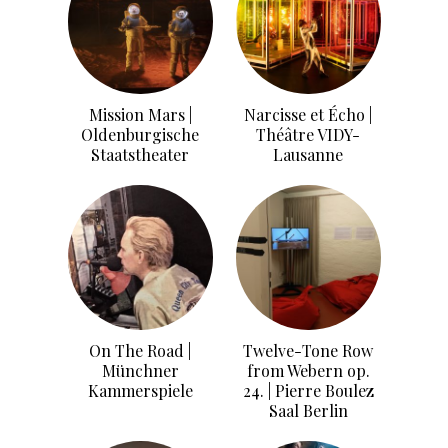
Mission Mars |
Narcisse et Écho |
Oldenburgische
Théâtre VIDY-
Staatstheater
Lausanne
On The Road |
Twelve-Tone Row
Münchner
from Webern op.
Kammerspiele
24. | Pierre Boulez
Saal Berlin