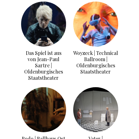
Das Spiel ist aus
Woyzeck | Technical
von Jean-Paul
Ballroom |
Sartre |
Oldenburgisches
Oldenburgisches
Staatstheater
Staatstheater
Bodo | Ballhaus Ost
Vater |