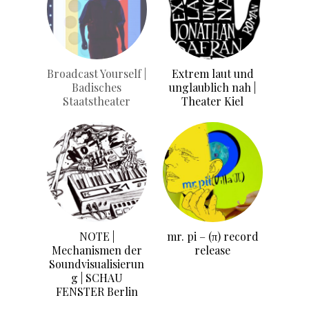
Broadcast Yourself |
Extrem laut und
Badisches
unglaublich nah |
Staatstheater
Theater Kiel
NOTE |
mr. pi – (π) record
Mechanismen der
release
Soundvisualisierun
g | SCHAU
FENSTER Berlin