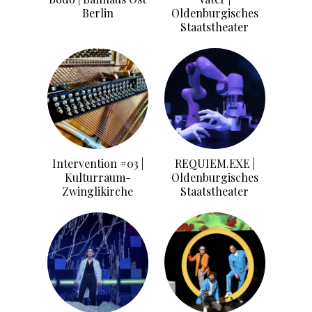
Berlin
Oldenburgisches
Staatstheater
Intervention #03 |
REQUIEM.EXE |
Kulturraum-
Oldenburgisches
Zwinglikirche
Staatstheater