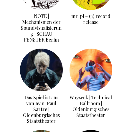
NOTE |
mr. pi – (π) record
Mechanismen der
release
Soundvisualisierun
g | SCHAU
FENSTER Berlin
Das Spiel ist aus
Woyzeck | Technical
von Jean-Paul
Ballroom |
Sartre |
Oldenburgisches
Oldenburgisches
Staatstheater
Staatstheater