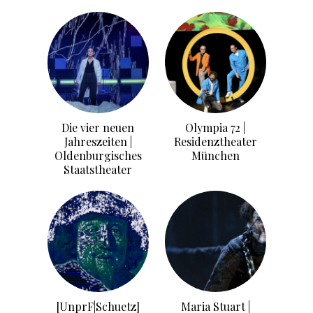
Die vier neuen
Olympia 72 |
Jahreszeiten |
Residenztheater
Oldenburgisches
München
Staatstheater
[UnprF|Schuetz]
Maria Stuart |