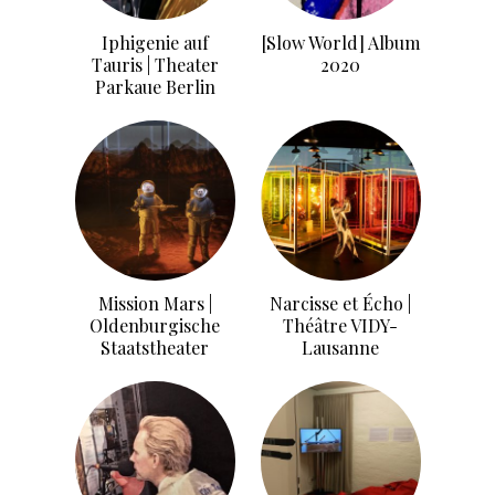
Iphigenie auf
[Slow World] Album
Tauris | Theater
2020
Parkaue Berlin
Mission Mars |
Narcisse et Écho |
Oldenburgische
Théâtre VIDY-
Staatstheater
Lausanne