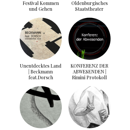
Festival Kommen
Oldenburgisches
und Gehen
Staatstheater
Unentdecktes Land
KONFERENZ DER
| Beckmann
ABWESENDEN |
feat.Dorsch
Rimini Protokoll